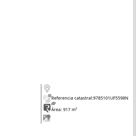
Referencia catastral:
9785101UF5598N
Área: 917 m²