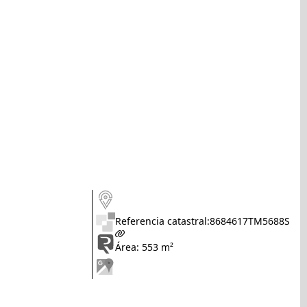
Referencia catastral:
8684617TM5688S
Área: 553 m²