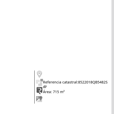
Referencia catastral:
8522018QB5482S
Área: 715 m²