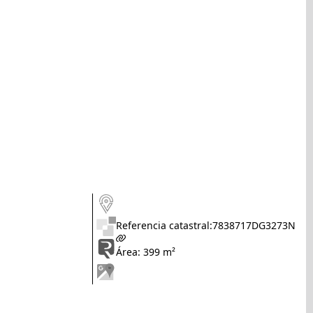
Referencia catastral:
7838717DG3273N
Área: 399 m²