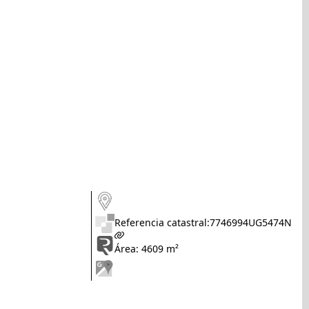
Referencia catastral:
7746994UG5474N
Área: 4609 m²