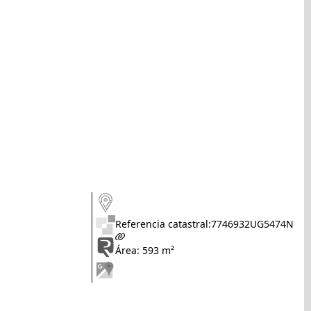
Referencia catastral:
7746932UG5474N
Área: 593 m²