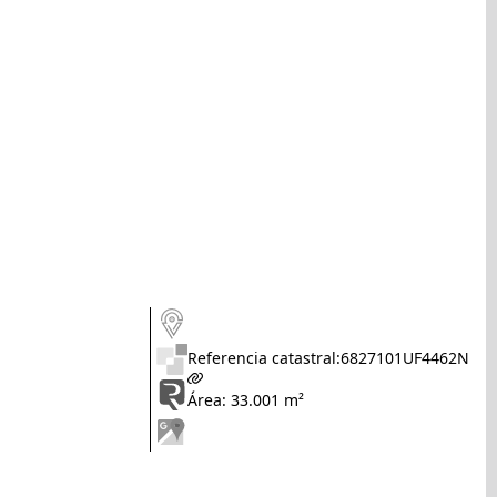
Referencia catastral:
6827101UF4462N
Área: 33.001 m²