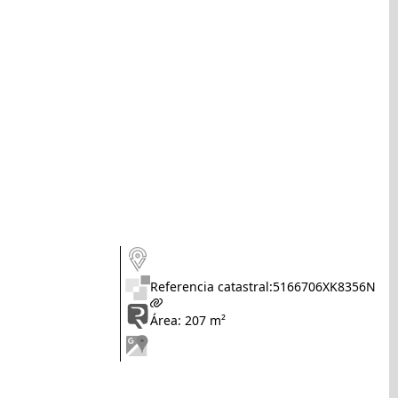
Referencia catastral:
5166706XK8356N
Área: 207 m²