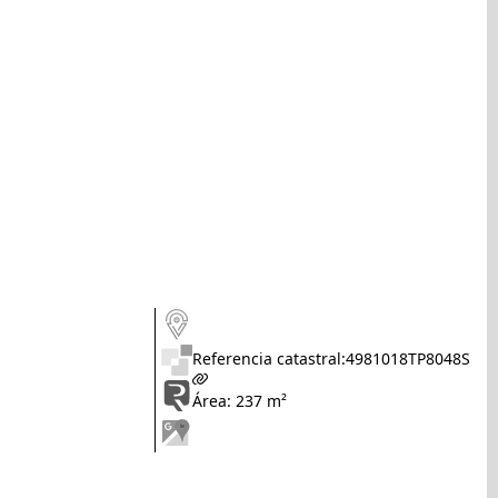
Referencia catastral:
4981018TP8048S
Área: 237 m²