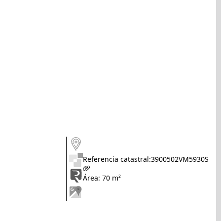
Referencia catastral:
3900502VM5930S
Área: 70 m²