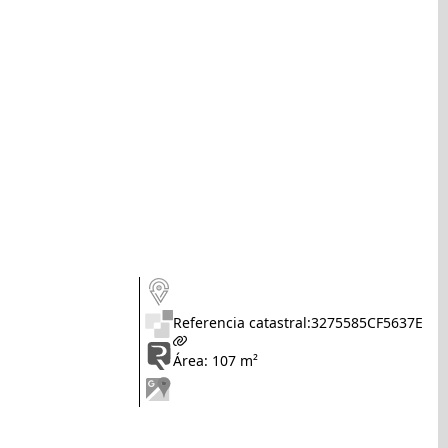
Referencia catastral:
3275585CF5637E
Área: 107 m²