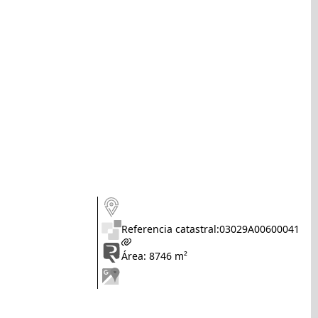
Referencia catastral:
03029A00600041
Área: 8746 m²