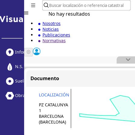
No hay resultados
Nosotros
Noticias
Publicaciones
Normativas
Informe Urbanístico
N.S. Medioambiental
Documento
Suelo Vacante + Obras
LOCALIZACIÓN
Obras
PZ CATALUNYA
1
BARCELONA
(BARCELONA)