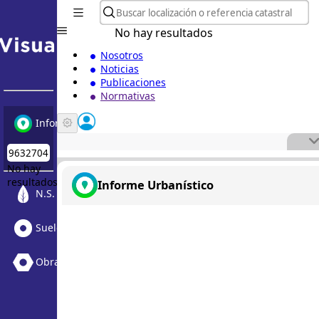
No hay resultados
Nosotros
Noticias
Publicaciones
Normativas
Informe Urbanístico
No hay
resultados
Informe Urbanístico
N.S. Medioambiental
Suelo Vacante + Obras
Obras