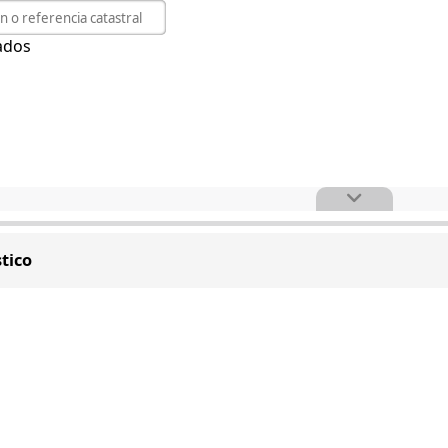
ados
tico