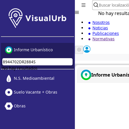
No hay result
Nosotros
Noticias
Publicaciones
Normativas
Informe Urbanístico
No hay resultados
Informe Urbanís
N.S. Medioambiental
Suelo Vacante + Obras
Obras