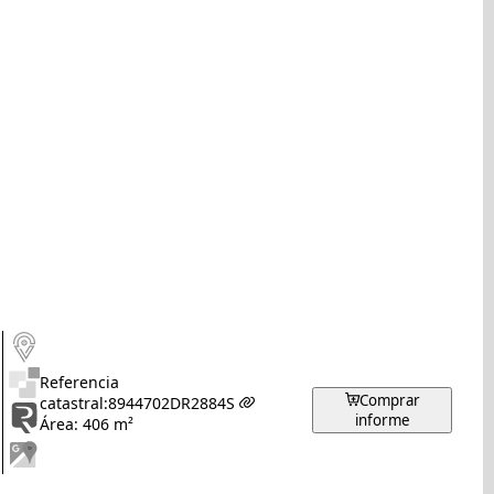
Referencia
Comprar
catastral:
8944702DR2884S
informe
Área: 406 m²