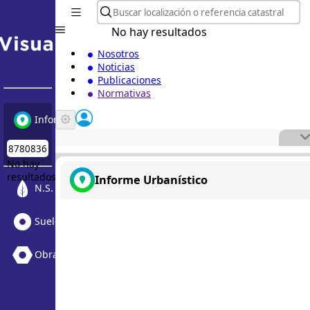
No hay resultados
Nosotros
Noticias
Publicaciones
Normativas
Informe Urbanístico
No hay
resultados
Informe Urbanístico
N.S. Medioambiental
Suelo Vacante + Obras
Obras