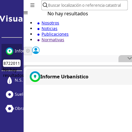
No hay resultados
Nosotros
Noticias
Publicaciones
Normativas
Informe Urbanístico
No hay
resultados
Informe Urbanístico
N.S. Medioambiental
Suelo Vacante + Obras
Obras