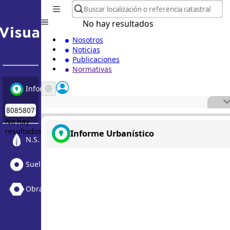
No hay resultados
Nosotros
Noticias
Publicaciones
Normativas
Informe Urbanístico
No hay
resultados
Informe Urbanístico
N.S. Medioambiental
Suelo Vacante + Obras
Obras