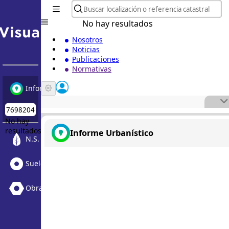
No hay resultados
Nosotros
Noticias
Publicaciones
Normativas
Informe Urbanístico
No hay
resultados
Informe Urbanístico
N.S. Medioambiental
Suelo Vacante + Obras
Obras