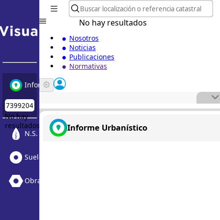
No hay resultados
Nosotros
Noticias
Publicaciones
Normativas
Informe Urbanístico
No hay
resultados
Informe Urbanístico
N.S. Medioambiental
Suelo Vacante + Obras
Obras