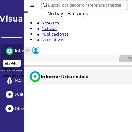
No hay resultados
Nosotros
Noticias
Publicaciones
Normativas
Informe Urbanístico
No hay
resultados
Informe Urbanístico
N.S. Medioambiental
Suelo Vacante + Obras
Obras