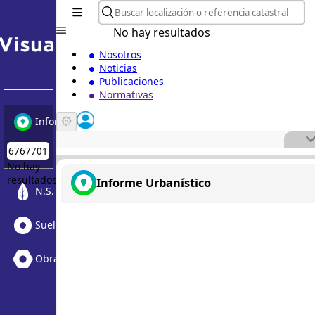
No hay resultados
Nosotros
Noticias
Publicaciones
Normativas
Informe Urbanístico
No hay
resultados
Informe Urbanístico
N.S. Medioambiental
Suelo Vacante + Obras
Obras