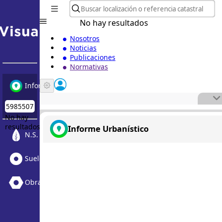
No hay resultados
Nosotros
Noticias
Publicaciones
Normativas
Informe Urbanístico
No hay
resultados
Informe Urbanístico
N.S. Medioambiental
Suelo Vacante + Obras
Obras