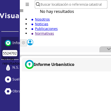
No hay resultados
Nosotros
Noticias
Publicaciones
Normativas
Informe Urbanístico
No hay
resultados
Informe Urbanístico
N.S. Medioambiental
Suelo Vacante + Obras
Obras