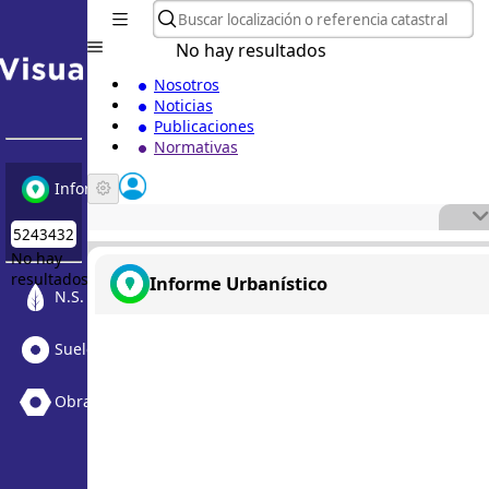
No hay resultados
Nosotros
Noticias
Publicaciones
Normativas
Informe Urbanístico
No hay
resultados
Informe Urbanístico
N.S. Medioambiental
Suelo Vacante + Obras
Obras