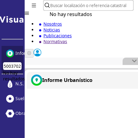
No hay resultados
Nosotros
Noticias
Publicaciones
Normativas
Informe Urbanístico
No hay
resultados
Informe Urbanístico
N.S. Medioambiental
Suelo Vacante + Obras
Obras