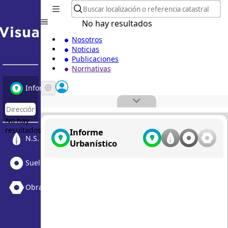
No hay resultados
Nosotros
Noticias
Publicaciones
Normativas
Informe Urbanístico
No hay
resultados
Informe
N.S. Medioambiental
Urbanístico
Suelo Vacante + Obras
Obras