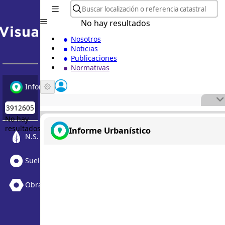
No hay resultados
Nosotros
Noticias
Publicaciones
Normativas
Informe Urbanístico
No hay
resultados
Informe Urbanístico
N.S. Medioambiental
Suelo Vacante + Obras
Obras