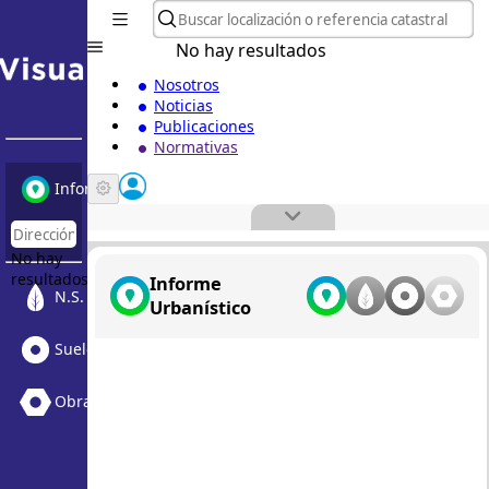
No hay resultados
Nosotros
Noticias
Publicaciones
Normativas
Informe Urbanístico
No hay
resultados
Informe
N.S. Medioambiental
Urbanístico
Suelo Vacante + Obras
Obras