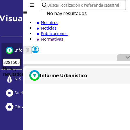
No hay resultados
Nosotros
Noticias
Publicaciones
Normativas
Informe Urbanístico
No hay
resultados
Informe Urbanístico
N.S. Medioambiental
Suelo Vacante + Obras
Obras