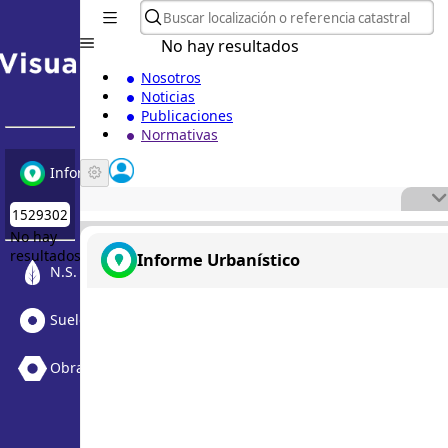
No hay resultados
Nosotros
Noticias
Publicaciones
Normativas
Informe Urbanístico
No hay
resultados
Informe Urbanístico
N.S. Medioambiental
Suelo Vacante + Obras
Obras