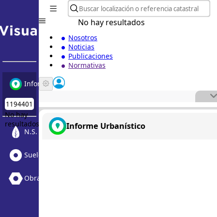
No hay resultados
Nosotros
Noticias
Publicaciones
Normativas
Informe Urbanístico
No hay
resultados
Informe Urbanístico
N.S. Medioambiental
Suelo Vacante + Obras
Obras