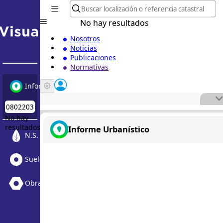
No hay resultados
Nosotros
Noticias
Publicaciones
Normativas
Informe Urbanístico
No hay
resultados
Informe Urbanístico
N.S. Medioambiental
Suelo Vacante + Obras
Obras