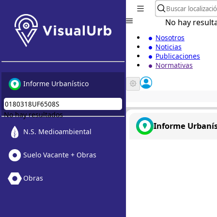
No hay result
Nosotros
Noticias
Publicaciones
Normativas
Informe Urbanístico
No hay resultados
Informe Urbanís
N.S. Medioambiental
Suelo Vacante + Obras
Obras