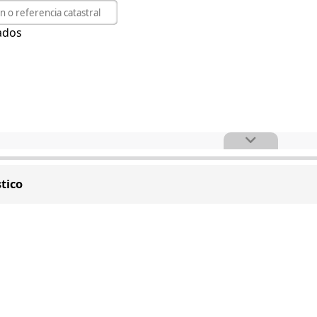
ados
tico