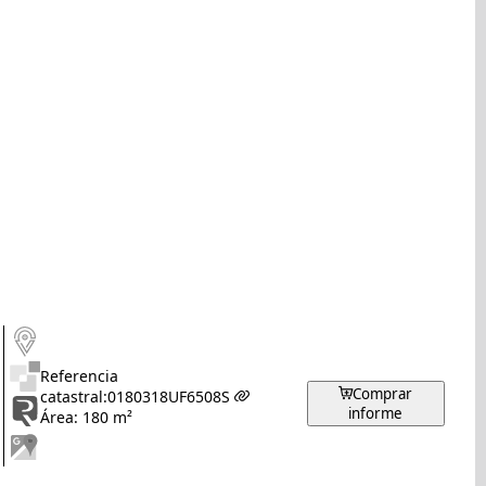
Referencia
Comprar
catastral:
0180318UF6508S
informe
Área: 180 m²